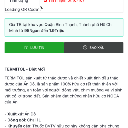
Tình trạng
Tín nhiệm bt (6/10)
Loading QR Code
Giá TB tại khu vực Quận Bình Thạnh, Thành phố Hồ Chí
Minh từ
95Ngàn
đến
1.9Triệu
LƯU TIN
BÁO XẤU
TERMITOL - Diệt Mối
TERMITOL sản xuất từ thảo dược và chiết xuất tinh dầu thảo
dược của Ấn Độ, là sản phẩm 100% hữu cơ rất thân thiện với
môi trường, an toàn với người, động vật, chim muông và vi sinh
vật có lợi trong đất. Sản phẫm đạt chứng nhận hữu cơ NOCA
của Ấn
- Xuất xứ:
Ấn Độ
- Đóng gói:
Chai 1L
- Khuyến cáo:
Thuốc BVTV hữu cơ này không cần pha chung