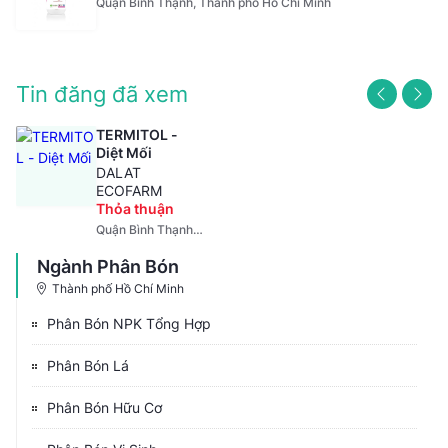
Quận Bình Thạnh, Thành phố Hồ Chí Minh
Tin đăng đã xem
TERMITOL -
Diệt Mối
DALAT
ECOFARM
Thỏa thuận
Quận Bình Thạnh,
Thành phố Hồ Chí
Minh
Ngành Phân Bón
Thành phố Hồ Chí Minh
Phân Bón NPK Tổng Hợp
Phân Bón Lá
Phân Bón Hữu Cơ