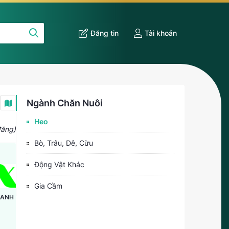
Đăng tin
Tài khoản
Ngành Chăn Nuôi
Heo
đăng)
Bò, Trâu, Dê, Cừu
Động Vật Khác
Gia Cầm
SAPROTAN
XANH
UTAMA
DALAT
ORIENTAL
ECOFARM
DRAGON JSC