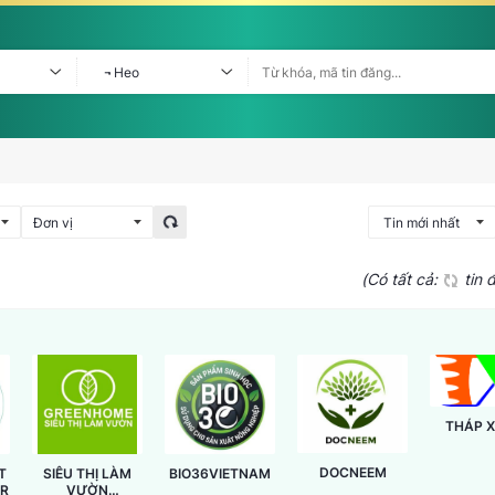
(Có tất cả:
tin 
THÁP 
DOCNEEM
T
SIÊU THỊ LÀM
BIO36VIETNAM
ER
VƯỜN