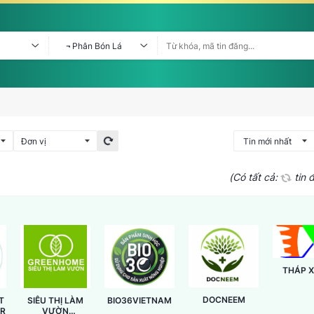
(Có tất cả:
tin 
THÁP 
DOCNEEM
T
SIÊU THỊ LÀM
BIO36VIETNAM
ER
VƯỜN