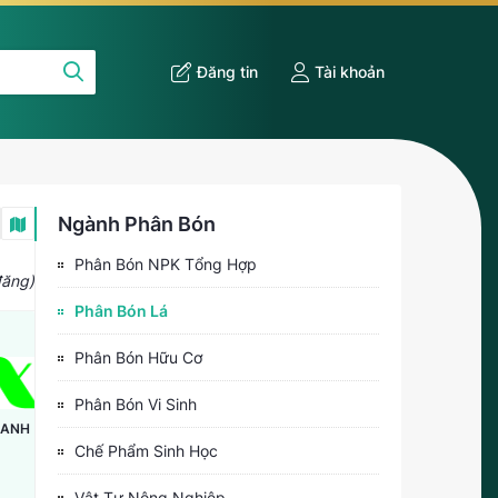
Đăng tin
Tài khoản
Ngành Phân Bón
Phân Bón NPK Tổng Hợp
đăng)
Phân Bón Lá
Phân Bón Hữu Cơ
Phân Bón Vi Sinh
SAPROTAN
XANH
UTAMA
Chế Phẩm Sinh Học
DALAT
ORIENTAL
ECOFARM
DRAGON JSC
Vật Tư Nông Nghiệp