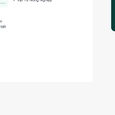
ón
tiết