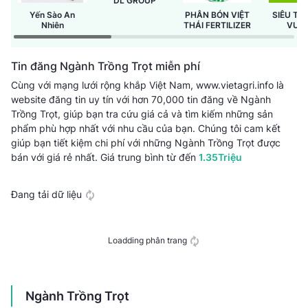
DL GROUP
Yến Sào An
PHÂN BÓN VIỆT
SIÊU TH
Nhiên
THÁI FERTILIZER
VƯỜ
GREEN
Tin đăng Ngành Trồng Trọt miễn phí
Cùng với mạng lưới rộng khắp Việt Nam, www.vietagri.info là
website đăng tin uy tín với hơn 70,000 tin đăng về Ngành
Trồng Trọt, giúp bạn tra cứu giá cả và tìm kiếm những sản
phẩm phù hợp nhất với nhu cầu của bạn. Chúng tôi cam kết
giúp bạn tiết kiệm chi phí với những Ngành Trồng Trọt được
bán với giá rẻ nhất.
Giá trung bình từ
đến
1.35Triệu
Đang tải dữ liệu
Loadding phân trang
Ngành Trồng Trọt