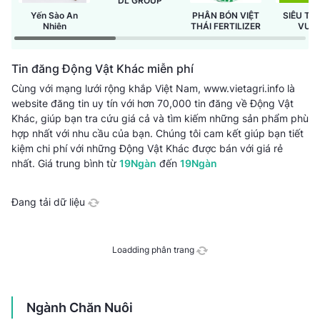
DL GROUP
Yến Sào An
PHÂN BÓN VIỆT
SIÊU TH
Nhiên
THÁI FERTILIZER
VƯỜ
GREEN
Tin đăng Động Vật Khác miễn phí
Cùng với mạng lưới rộng khắp Việt Nam, www.vietagri.info là
website đăng tin uy tín với hơn 70,000 tin đăng về Động Vật
Khác, giúp bạn tra cứu giá cả và tìm kiếm những sản phẩm phù
hợp nhất với nhu cầu của bạn. Chúng tôi cam kết giúp bạn tiết
kiệm chi phí với những Động Vật Khác được bán với giá rẻ
nhất.
Giá trung bình từ
19Ngàn
đến
19Ngàn
Đang tải dữ liệu
Loadding phân trang
Ngành Chăn Nuôi