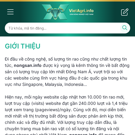
GIỚI THIỆU
Đi đầu về công nghệ, số lượng tin rao cũng như chất lượng tin
tức,
nongsan.info
được kỳ vọng là kênh thông tin về bất động
sản có lượng truy cập lớn nhất Đông Nam Á, vượt trội so với
các website cùng lĩnh vực hàng đầu ở các quốc gia trong khu
vực như Singapore, Malaysia, Indonesia…
Hiện nay, mỗi ngày website cập nhật hơn 10.000 tin rao mới,
lượt truy cập (visits) website đạt gần 240.000 lượt và 1,4 triệu
lượt xem trang (pageviews)/ngày. Cùng với đó, mọi diễn biến
mới nhất về thị trường bất động sản được phản ánh kịp thời,
chính xác và đầy đủ nhất. Với lượng truy cập dẫn đầu, là
chuyên trang mua bán rao vặt có số lượng tin đăng và nội
dung phong phú nhất Việt Nam,
nongsan.info
đã mang đến