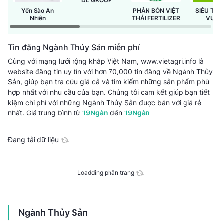
DL GROUP
Yến Sào An
PHÂN BÓN VIỆT
SIÊU TH
Nhiên
THÁI FERTILIZER
VƯỜ
GREEN
Tin đăng Ngành Thủy Sản miễn phí
Cùng với mạng lưới rộng khắp Việt Nam, www.vietagri.info là
website đăng tin uy tín với hơn 70,000 tin đăng về Ngành Thủy
Sản, giúp bạn tra cứu giá cả và tìm kiếm những sản phẩm phù
hợp nhất với nhu cầu của bạn. Chúng tôi cam kết giúp bạn tiết
kiệm chi phí với những Ngành Thủy Sản được bán với giá rẻ
nhất.
Giá trung bình từ
19Ngàn
đến
19Ngàn
Đang tải dữ liệu
Loadding phân trang
Ngành Thủy Sản